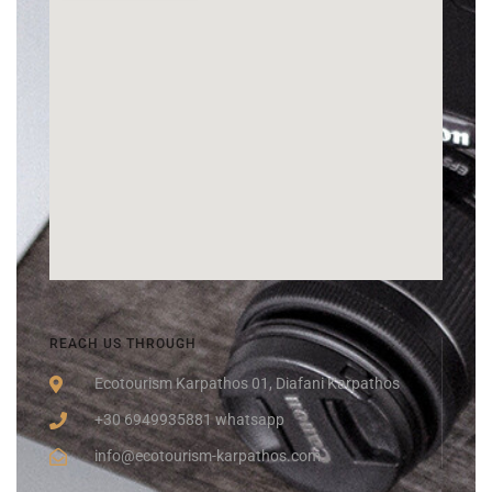
REACH US THROUGH
Ecotourism Karpathos 01, Diafani Karpathos
+30 6949935881 whatsapp
info@ecotourism-karpathos.com