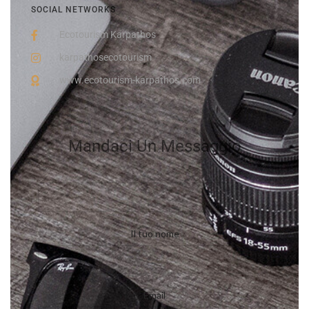
SOCIAL NETWORKS
Ecotourism Karpathos
karpathosecotourism
www.ecotourism-karpathos.com
Mandaci Un Messaggio
Il tuo nome
Email